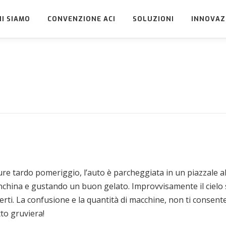
HI SIAMO
CONVENZIONE ACI
SOLUZIONI
INNOVAZ
re tardo pomeriggio, l’auto è parcheggiata in un piazzale all
china e gustando un buon gelato. Improvvisamente il cielo si f
i. La confusione e la quantità di macchine, non ti consente d
tto gruviera!