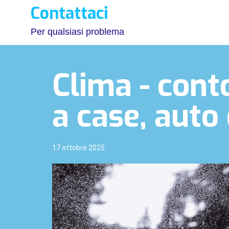
Contattaci
Per qualsiasi problema
Clima - cont
a case, auto 
17 ottobre 2025