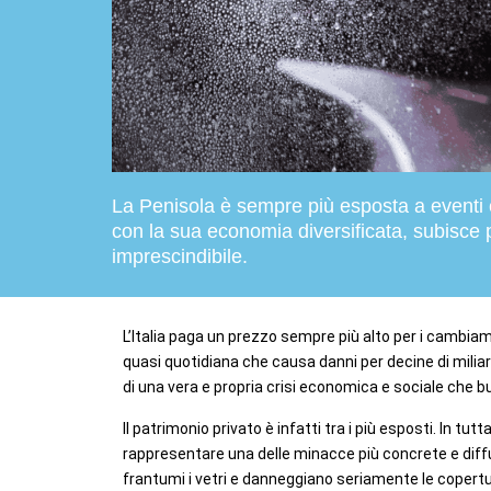
L
a
Penisola è sempre più esposta a eventi
con la sua economia diversificata, subisce 
imprescindibile.
L’Italia paga un prezzo sempre più alto per i cambiam
quasi quotidiana che causa danni per decine di miliard
di una vera e propria crisi economica e sociale che b
Il patrimonio privato è infatti tra i più esposti. In t
rappresentare una delle minacce più concrete e diffus
frantumi i vetri e danneggiano seriamente le copertur