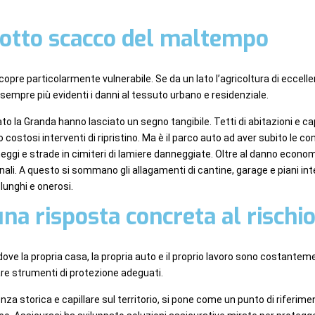
 sotto scacco del maltempo
copre particolarmente vulnerabile. Se da un lato l’agricoltura di eccelle
sempre più evidenti i danni al tessuto urbano e residenziale.
 la Granda hanno lasciato un segno tangibile. Tetti di abitazioni e ca
costosi interventi di ripristino. Ma è il parco auto ad aver subito le co
i e strade in cimiteri di lamiere danneggiate. Oltre al danno economico
li. A questo si sommano gli allagamenti di cantine, garage e piani inte
 lunghi e onerosi.
na risposta concreta al rischi
 dove la propria casa, la propria auto e il proprio lavoro sono costantem
re strumenti di protezione adeguati.
nza storica e capillare sul territorio, si pone come un punto di riferi