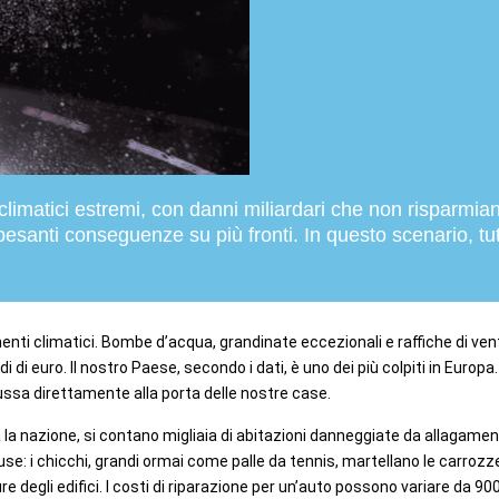
climatici estremi, con danni miliardari che non risparmia
pesanti conseguenze su più fronti. In questo scenario, tu
enti climatici. Bombe d’acqua, grandinate eccezionali e raffiche di ven
i di euro. Il nostro Paese, secondo i dati, è uno dei più colpiti in Euro
ussa direttamente alla porta delle nostre case.
utta la nazione, si contano migliaia di abitazioni danneggiate da allagamen
e: i chicchi, grandi ormai come palle da tennis, martellano le carrozze
e degli edifici. I costi di riparazione per un’auto possono variare da 9