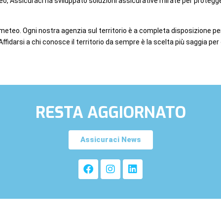
Cuneo, Assicuraci ha sviluppato soluzioni assicurative mirate per protegge
el meteo. Ogni nostra agenzia sul territorio è a completa disposizione per 
 Affidarsi a chi conosce il territorio da sempre è la scelta più saggia 
RESTA AGGIORNATO
Assicuraci News