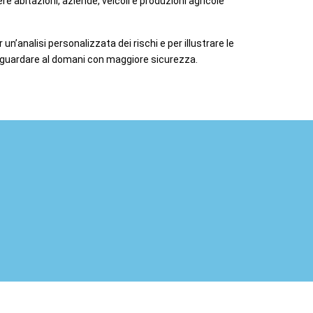
re abitazioni, aziende, veicoli e produzioni agricole
un’analisi personalizzata dei rischi e per illustrare le
per guardare al domani con maggiore sicurezza.