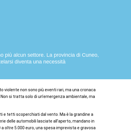
no più alcun settore.
La provincia di Cuneo,
telarsi diventa una necessità
to violente non sono più eventi rari, ma una cronaca
pa. Non si tratta solo di un’emergenza ambientale, ma
ti e tetti scoperchiati dal vento. Ma è la grandine a
rie delle automobili lasciate all’aperto, mandano in
00 a oltre 5.000 euro, una spesa imprevista e gravosa